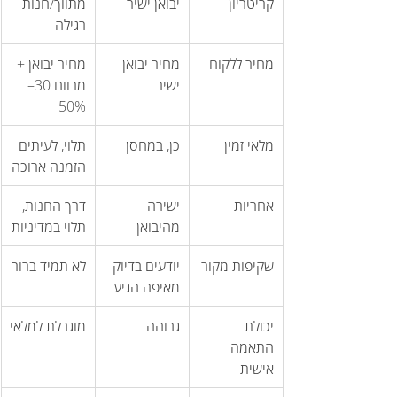
קריטריון
יבואן ישיר
מתווך/חנות 
רגילה
מחיר ללקוח
מחיר יבואן 
מחיר יבואן + 
ישיר
מרווח 30–
50%
מלאי זמין
כן, במחסן
תלוי, לעיתים 
הזמנה ארוכה
אחריות
ישירה 
דרך החנות, 
מהיבואן
תלוי במדיניות
שקיפות מקור
יודעים בדיוק 
לא תמיד ברור
מאיפה הגיע
יכולת 
גבוהה
מוגבלת למלאי
התאמה 
אישית