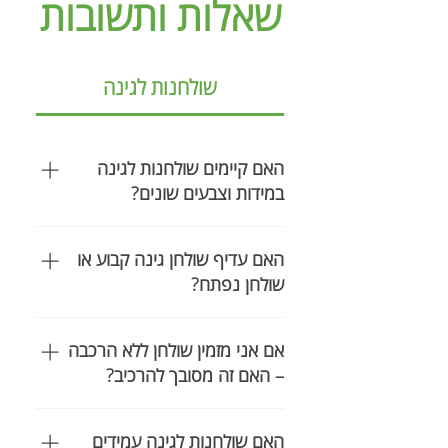
שאלות ותשובות
שולחנות לגינה
האם קיימים שולחנות לגינה
במידות וצבעים שונים?
כן. שולחנות לגינה ולמרפסת זמינים
האם עדיף שולחן גינה קבוע או
במגוון מידות וצבעים, כך שניתן
שולחן נפתח?
להתאים שולחן גם לגינה גדולה וגם
למרפסת קטנה.
בישראל אנו אוהבים לארח, אך לא
אם אני מזמין שולחן ללא הרכבה
תמיד רוצים שולחן גדול שתופס
– האם זה מסובך להרכיב?
מקום ביום־יום. לכן פיתחנו שולחנות
קומפקטיים הנפתחים בקלות, החל
לא. כל השולחנות שלנו פשוטים
ממידות של 90×90 ס״מ ועד
האם שולחנות לגינה עמידים
להרכבה, כולל שולחנות נפתחים.